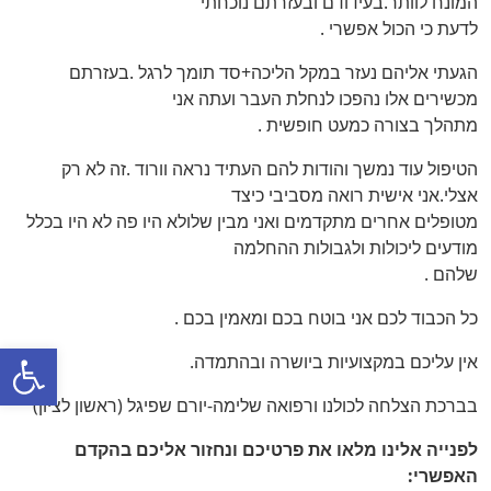
המונח לוותר.בעידודם ובעזרתם נוכחתי
לדעת כי הכול אפשרי .
הגעתי אליהם נעזר במקל הליכה+סד תומך לרגל .בעזרתם
מכשירים אלו נהפכו לנחלת העבר ועתה אני
מתהלך בצורה כמעט חופשית .
הטיפול עוד נמשך והודות להם העתיד נראה וורוד .זה לא רק
אצלי.אני אישית רואה מסביבי כיצד
מטופלים אחרים מתקדמים ואני מבין שלולא היו פה לא היו בכלל
מודעים ליכולות ולגבולות ההחלמה
שלהם .
כל הכבוד לכם אני בוטח בכם ומאמין בכם .
פתח
אין עליכם במקצועיות ביושרה ובהתמדה.
בברכת הצלחה לכולנו ורפואה שלימה-יורם שפיגל (ראשון לציון)
לפנייה אלינו מלאו את פרטיכם ונחזור אליכם בהקדם
האפשרי: