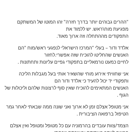
"ההרים גבוהים יותר בדרך חזרה" זהו המוטו של המשתקם
מפגיעת מוח\ראש. יש ללמוד את
התפקודים מההתחלה וזה ארוך מאוד.
אלדד ודור – בעלי "המרכז הישראלי לנפגעי ראש/מוח "הם
האנשים שהחליטו להוכיח שזה אפשרי.לחזור
לחיים כמעט נורמאליים בתפקודי גפיים עליונות ותחתונות .
אני שחוויתי אירוע מוחי שהשאיר אותי בעל מגבלות הליכה
ותפקודי יד יכול להעיד כי אלדד ודור הם
האנשים המתאימים להוכיח שאין סוף לרצונות שלהם וליכולות של
הגוף .
אני מטופל אצלם זמן לא ארוך ואני שונה ממה שבאתי לאחר גמר
הטיפול ברפואה הציבורית .
הצמד/צוות עובדים בהרמוניה עם כל מטופל ומטופל ואין אצלם